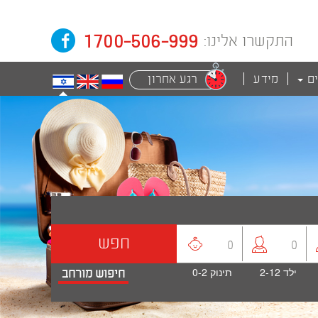
1700-506-999
התקשרו אלינו:
ים
מידע
רגע אחרון
חפש
0
0
ילד
2-12
תינוק
0-2
חיפוש מורחב