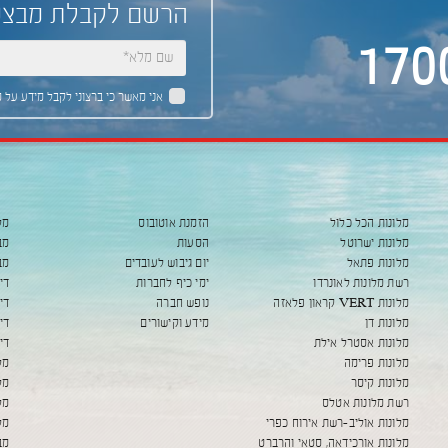
הרשם לקבלת מבצע
170
אני מאשר כי ברצוני לקבל מידע על 
מלונות הכל כלול
הזמנת אוטובוס
מל
מלונות ישרוטל
הסעות
מב
מלונות פתאל
יום גיבוש לעובדים
מב
רשת מלונות לאונרדו
ימי כיף לחברות
די
מלונות VERT קראון פלאזה
נופש חברה
די
מלונות דן
מידע וקישורים
די
מלונות אסטרל אילת
די
מלונות פרימה
מל
מלונות קיסר
מלו
רשת מלונות אטלס
מלו
מלונות אוליב-רשת אירוח כפרי
מלו
מלונות אורכידאה, סטאי והרברט 
מב