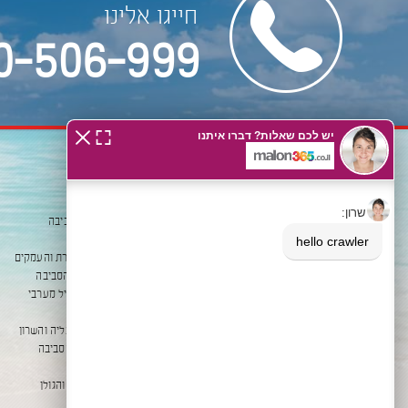
חייגו אלינו
0-506-999
עמוד ראשי
מלונות בישראל
נופש בארץ
מלונות באילת והסביבה
נופש בישראל
מלונות בים המלח
אודות מלון 365
מלונות בטבריה, כנרת והעמקים
תנאים כלליים
מלונות בירושלים והסביבה
צור קשר
 מלונות בחיפה- גליל מערבי 
מדיניות אתר
מלונות בתל אביב
מדיניות פרטיות
מלונות בנתניה הרצליה והשרון
ביטול הזמנה
מלונות באשקלון והסביבה
מלונות בנגב
מלונות בגליל עליון והגולן