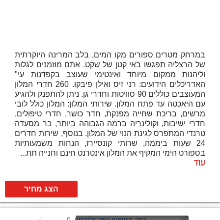
במרחק מטרים ספורים מקו המים, בלב המרינה היוקרתית
של הרצליה תפגשו באי קטן של שקט. אתם מוזמנים לגלות
וליהנות ממקום מיוחד ואינטימי שעוצב בקפדנות עי"
האדריכלים הידועים: רני זיס ואילן פיבקו. 260 חדרי המלון
המעוצבים כוללים 90 סוויטות וחדרי גן. ניתן להתפנק ולהגיע
עם היאכטה עד פתח המלון. שירותי המלון: המלון כולל לובי
מרשים, בריכת שחייה מפנקת, חדר כושר, חדרי טיפולים,
חדרי ישיבות, וקולינריה ברמה הגבוהה ביותר, בר מסעדה
טרנדי המתפרס לגינת הנוי של המלון. בנוסף, שירות חדרים
24 שעות ביממה, שרותי קונסיירז, הנחות משמעותיות
בספורט הימי המקיף את המלון אינטרנט חינם וחנייה תת...
עוד
הצג מחיר