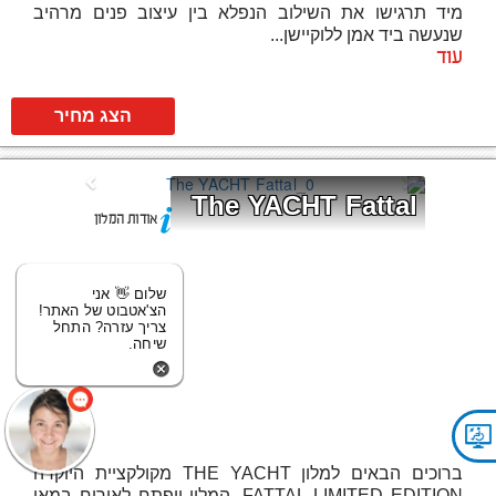
מיד תרגישו את השילוב הנפלא בין עיצוב פנים מרהיב
שנעשה ביד אמן ללוקיישן...
עוד
הצג מחיר
The YACHT Fattal
אודות המלון
שלום 👋 אני
הצ'אטבוט של האתר!
צריך עזרה? התחל
שיחה.
ברוכים הבאים למלון THE YACHT מקולקציית היוקרה
FATTAL LIMITED EDITION. המלון ייפתח לאירוח במאי