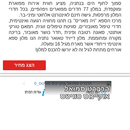
סמוך לחוף הים בנתניה, מציע חווית אירוח מפוארת
ומוקפדת, במלון 77 חדרים מפוארים ויפהפיים, בכל חדרי
המלון מרפסות, גישה חינם לאינטרנט אלחוטי ומיני-בר.
מרכז הספא "ויה מאריס" בו תהנו מחוויה רגועה ואינטימית,
חדרי טיפול מאובזרים, סוויטת טיפולים זוגית, חמאם טורקי
אותנטי, סאונה רטובה ופינית ,חדר כושר מאובזר, בריכה
מקורה ומחוממת. מלון דייויד טאואר נתניה הנו מלון ספא
אינטימי וייחודי אשר מארח מגיל 16 ומעלה.
אורחים מתחת לגיל זה לא יורשו להכנס למלון!
הצג מחיר
הרברט סמואל 
הצג במפה
אודות המלון
אוקיינוס סוויטס