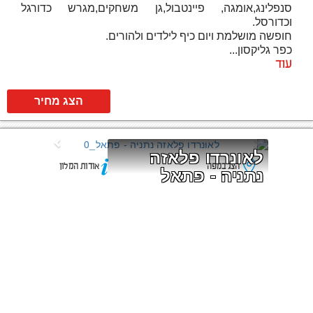
סנפלינג,אומגה, פיינטבול,גן משחקים,מגרש כדורגל
וכדורסל.
חופשה מושלמת ויום כיף לילדים ולהורים.
כפר גליקסון...
עוד
הצג מחיר
לאונרדו פלאזה 
הצג במפה
אודות המלון
נתניה - פתאל