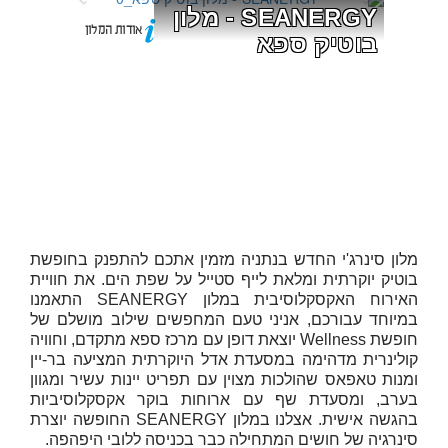
SEANERGY - מלון 
אודות המלון
בוטיק ספא
מלון סינרג'י החדש בנתניה מזמין אתכם להתפנק בחופשת
בוטיק יוקרתית ומלאת לייף סטייל על שפת הים. את חוויית
האירוח האקסקלוסיבית במלון SEANERGY התאמנו
במיוחד עבורכם, אניני טעם המחפשים שילוב מושלם של
חופשת Wellness יוצאת דופן עם מרכז ספא מתקדם, וחוויה
קולינרית מדהימה במסעדת אדל היוקרתית המציעה בר-יין
ומנות טאפאס שהולכות מצוין עם תפריט יינות עשיר ומגוון
בערב, ומסעדת שף עם ארוחות בוקר אקסקלוסיביות
בהגשה אישית. אצלנו במלון SEANERGY החופשה יוצרת
סינרגיה של חושים המתחילה כבר בכניסה ללובי היפהפה.