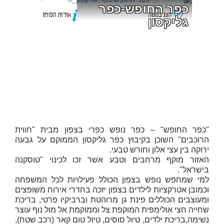
כפר החופש-כפר 
הצג במפה
אודות המלון
גליקסון
"כפר החופש" – כפר נופש כפרי בצפון מבית "חווית
הרוכבים" השוכן בקיבוץ כפר גליקסון הממוקם על גבעה
ירוקה בין עצי אלון וחורש טבעי.
האזור מוקף מרחבים וטבע אשר זכו לכינוי "טוסקנה
בישראל".
למי שמחפש נופש בצפון הכולל פעילויות לכל המשפחה
וכמובן אטרקציות לילדים בצפון יזכה בחדרי אירוח משופצים
ומעוצבים הכוללים פינת גן מרוהטת וברביקיו פרטי, בריכת
שחייה חצי אולימפית המוקפת צל וממוקמת אל מול נוף עוצר
נשימה,בריכת ילדים, טיול סוסים, טיול טום קאר (רכב שטח),