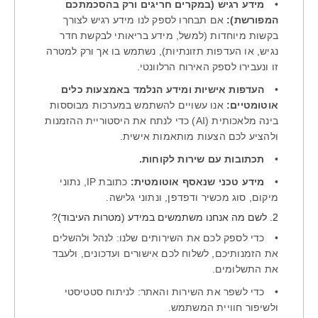
•
מידע רגיש (במקרים חריגים ורק בהסכמתכם
המפורשת):
אם תבחרו לספק לנו מידע רגיש לצורך
בקשות מיוחדות (למשל, מידע בריאותי לבקשת חדר
נגיש, או העדפות תזונתיות), נשתמש בו אך ורק למטרה
זו ונעבירו לספק האירוח הרלוונטי.
•
העדפות אישיות ומידע הנלמד באמצעות כלים
אוטומטיים:
אנו עשויים להשתמש במערכות מבוססות
בינה מלאכותית (AI) כדי לנתח את היסטוריית ההזמנות
ולהציע לכם הצעות מותאמות אישית.
•
תכתובות עם שירות לקוחות.
•
מידע טכני שנאסף אוטומטית:
כתובת IP, נתוני
מיקום, סוג מכשיר ודפדפן, ונתוני גלישה.
2. לשם מה אנחנו משתמשים במידע (מטרות העיבוד)?
•
כדי לספק לכם את השירותים שלנו: לנהל ולהשלים
את הזמנותיכם, לשלוח לכם אישורים ועדכונים, ולעבד
את התשלומים.
•
כדי לשפר את השירות והאתר: לניתוח סטטיסטי
ולשיפור חוויית המשתמש.