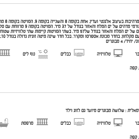
פנורמי מדהים של ים המלח והאזור בגודל של57 מ"ר. בשתי הסויטות קי
יד/ 4 מבוגרים
בר
טלוויזיה
כבלים
נוף לים
 קפה
אלית : שלושה מבוגרים מיועד גם לזוג וילד
בר
טלוויזיה
כבלים
מרפסת
 קפה