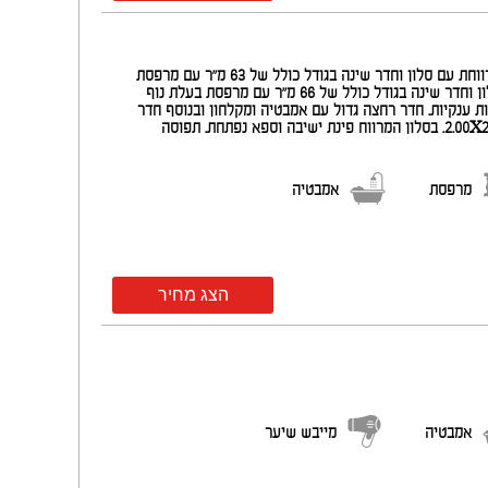
שתי סויטות מרהיבות בעיצוב אלגנטי ועדין. אחת בקומה 8 והשנייה בקומה 9. הסויטה בקומה 8 מרווחת עם סלון וחדר שינה בגודל כולל של 63 מ"ר עם מרפסת
בעלת נוף פנורמי מדהים של ים המלח והאזור בגודל של 37 מ"ר. הסויטה בקומה 9 מרווחת עם סלון וחדר שינה בגודל כולל של 66 מ"ר עם מרפסת בעלת נוף
ימות שתי טלוויזיות שטוחות ענקיות. חדר רחצה גדול עם אמבטיה ומקלחון ובנוסף חדר
רחצה נוסף עם מקלחון. בחדר מכונת אספרסו ומקרר. בכל חדר שינה מיטה זוגית גדולה בגודל 2.00X2.10. בסלון המרווח פינת ישיבה וספא נפתחת. תפוסה
מרפסת
אמבטיה
הצג מחיר
אמבטיה
מייבש שיער