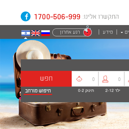
1700-506-999
התקשרו אלינו:
ים
מידע
רגע אחרון
חפש
0
0
ילד
2-12
תינוק
0-2
חיפוש מורחב