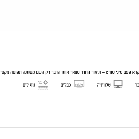
פעם מיני סוויט – תיאור החדר נשאר אותו הדבר רק השם משתנה תפוסה מקסימלית : זוג/ יחיד/ זוג+1 / 
בר
טלוויזיה
כבלים
נוף לים