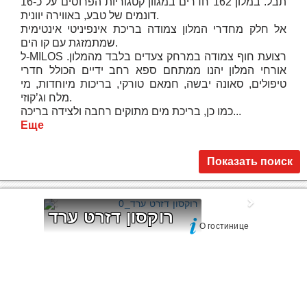
תבל. במלון 162 חדרים במגוון קטגוריות הפרוסים על כ-16
דונמים של טבע, באווירה יוונית.
אל חלק מחדרי המלון צמודה בריכת אינפיניטי אינטימית
שמתמזגת עם קו הים.
ל-MILOS רצועת חוף צמודה במרחק צעדים בלבד מהמלון.
אורחי המלון יהנו ממתחם ספא רחב ידיים הכולל חדרי
טיפולים, סאונה יבשה, חמאם טורקי, בריכות מיוחדות, מי
מלח וג’קוזי.
כמו כן, בריכת מים מתוקים רחבה ולצידה בריכה...
Еще
Показать поиск
רוקסון דזרט ערד
О гостинице