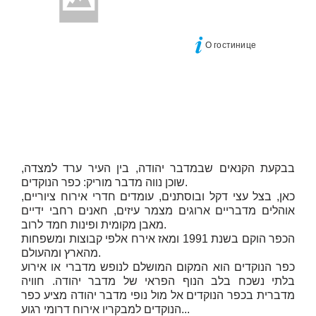
О гостинице
בבקעת הקנאים שבמדבר יהודה, בין העיר ערד למצדה,
שוכן נווה מדבר מוריק: כפר הנוקדים.
כאן, בצל עצי דקל ובוסתנים, עומדים חדרי אירוח ציוריים,
אוהלים מדבריים ארוגים מצמר עיזים, חאנים רחבי ידיים
מאבן מקומית ופינות חמד לרוב.
הכפר הוקם בשנת 1991 ומאז אירח אלפי קבוצות ומשפחות
מהארץ ומהעולם.
כפר הנוקדים הוא המקום המושלם לנופש מדברי או אירוע
בלתי נשכח בלב הנוף הפראי של מדבר יהודה. חוויה
מדברית בכפר הנוקדים אל מול נופי מדבר יהודה מציע כפר
הנוקדים למבקריו אירוח דרומי רגוע...