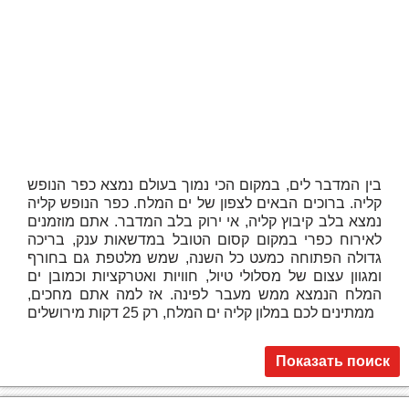
בין המדבר לים, במקום הכי נמוך בעולם נמצא כפר הנופש
קליה. ברוכים הבאים לצפון של ים המלח. כפר הנופש קליה
נמצא בלב קיבוץ קליה, אי ירוק בלב המדבר. אתם מוזמנים
לאירוח כפרי במקום קסום הטובל במדשאות ענק, בריכה
גדולה הפתוחה כמעט כל השנה, שמש מלטפת גם בחורף
ומגוון עצום של מסלולי טיול, חוויות ואטרקציות וכמובן ים
המלח הנמצא ממש מעבר לפינה. אז למה אתם מחכים,
ממתינים לכם במלון קליה ים המלח, רק 25 דקות מירושלים
Показать поиск