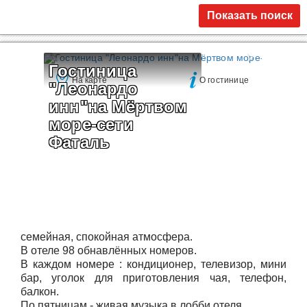
Показать поиск
Гостиница 
На карте
О гостинице
"Леонардо 
инн"на Мёртвом 
море-сети 
Фаталь
семейная, спокойная атмосфера.
В отеле 98 обнавлённых номеров.
В каждом номере : кондиционер, телевизор, мини
бар, уголок для приготовления чая, телефон,
балкон.
По пятницам - живая музыка в лобби отеля.