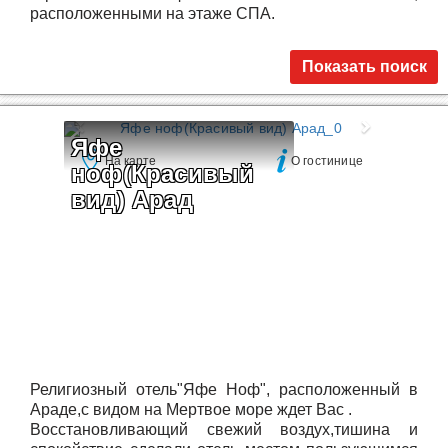
расположенными на этаже СПА.
Показать поиск
Яфе 
На карте
О гостинице
ноф(Красивый 
вид) Арад
Религиозный отель"Яфе Ноф", расположенный в
Араде,с видом на Мертвое море ждет Вас .
Восстановливающий свежий воздух,тишина и