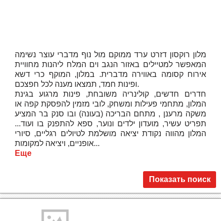
מלון רוקסון דזרט ערד ממוקם מול נוף מדברי עוצר נשימה
המאפשר למטיילים באזור הנגב וים המלח ליהנות מחוויית
אירוח קסומה באווירה מדברית. במלון, המוקף כרי דשא
ופינות חמד, תמצאו מענה לכל חפצכם.
חדרים חדשים, קולינריה משובחת, פינות מרגוע בגינת
המלון, מתחמי פעילות ומשחק, לובי מזמין להפסקת קפה או
משקה מרענן , מתחם הבריכה (בעונה) ובו סנק בר המציע
תפריט עשיר, מועדון ילדים ונוער, ספא להתפנק בו ועוד...
המלון מהווה נקודת יציאה מושלמת לטיולים רגליים, סיורי
אופניים, ויציאה למקומות...
Еще
Показать поиск