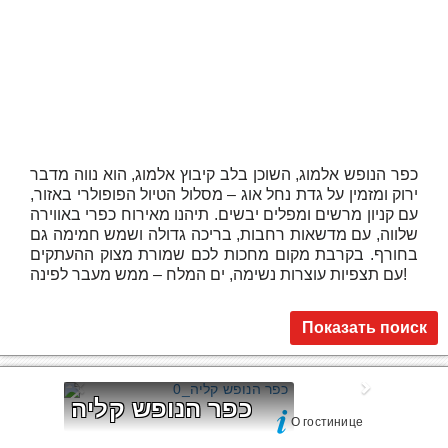
כפר הנופש אלמוג, השוכן בלב קיבוץ אלמוג, הוא נווה מדבר
ירוק ומזמין על גדת נחל אוג – מסלול הטיול הפופולרי באזור,
עם קניון מרשים ומפלים יבשים. תיהנו מאירוח כפרי באווירה
שלווה, עם מדשאות רחבות, בריכה גדולה ושמש חמימה גם
בחורף. בקרבת מקום מחכות לכם שמורת מצוק ההעתקים
עם תצפיות עוצרות נשימה, ים המלח – ממש מעבר לפינה!
Показать поиск
כפר הנופש קליה
О гостинице