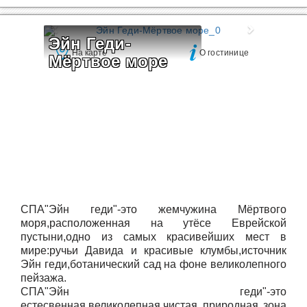
Эйн Геди-
На карте
О гостинице
Мёртвое море
СПА"Эйн геди"-это жемчужина Мёртвого
моря,расположенная на утёсе Еврейской
пустыни,одно из самых красивейших мест в
мире:ручьи Давида и красивые клумбы,источник
Эйн геди,ботанический сад на фоне великолепного
пейзажа.
СПА"Эйн геди"-это
естесвенная,великолепная,чистая природная зона